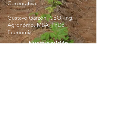
Corporativa.
Gustavo Garzón. CEO. Ing.
Agronómo. MBA, PhDc
Economía
Nuestra misión
Nuestra misión es impulsar el
desarrollo sostenible desde la
Agroindustria. Creamos e
implementamos planes
estratégicos que optimizan la
eficiencia, fortalecen las
comunidades rurales,
impulsan el éxito y protegen
el medio ambiente .
Contacto