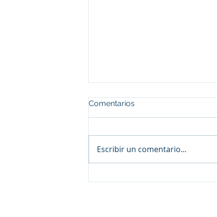
Comentarios
Escribir un comentario...
Cultivos intercalados
(Intercropping) en
agricultura sostenible