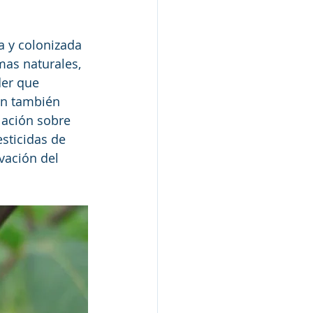
a y colonizada 
as naturales, 
der que 
an también 
lación sobre 
sticidas de 
vación del 